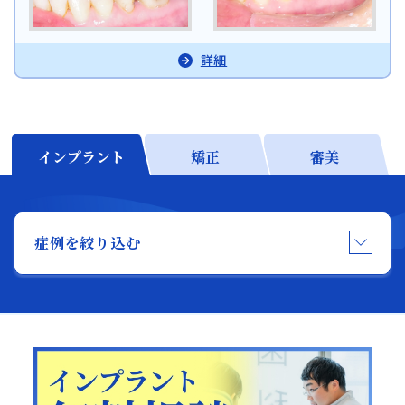
054-252-8148
月火水金土 10:00〜13:30 /
14:30〜18:00
日本歯科名古屋
詳細
日本歯科名古屋
052-433-2050
月火水金土 10:00〜13:30 /
14:30〜18:00
静岡歯科
インプラント
矯正
審美
静岡歯科
054-252-8148
月火水金 10:00〜13:30 /
症例を絞り込む
Close
14:30〜18:00
Close