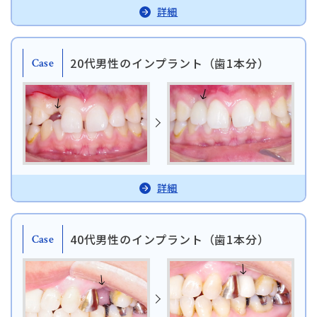
詳細
20代男性のインプラント（歯1本分）
Case
タップで電話できます
日本歯科札幌
011-242-8148
月火水金土 10:00〜13:30 /
日本歯科札幌
14:30〜18:00
詳細
日本歯科豊平
011-833-5500
日本歯科豊平
40代男性のインプラント（歯1本分）
Case
月火水木金土 10:00〜13:30 /
14:30〜18:00
日本歯科静岡
日本歯科静岡