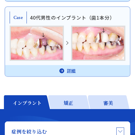
日本歯科静岡
40代男性のインプラント（歯1本分）
日本歯科静岡
Case
054-252-8148
月火水金土 10:00〜13:30 /
14:30〜18:00
日本歯科名古屋
日本歯科名古屋
052-433-2050
月火水金土 10:00〜13:30 /
詳細
14:30〜18:00
静岡歯科
静岡歯科
054-252-8148
インプラント
矯正
審美
月火水木金 10:00〜13:30 /
Close
14:30〜18:00
症例を絞り込む