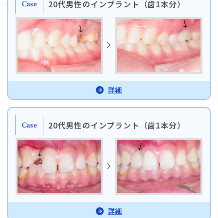
20代男性のインプラント（歯1本分）
Case
詳細
タップで電話できます
20代男性のインプラント（歯1本分）
Case
日本歯科札幌
011-242-8148
月火水金土 10:00〜13:30 /
日本歯科札幌
14:30〜18:00
日本歯科豊平
011-833-5500
日本歯科豊平
詳細
月火水木金土 10:00〜13:30 /
14:30〜18:00