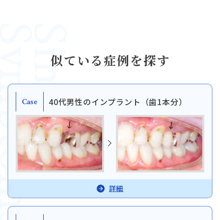
mptoms
Similar
似ている症例を探す
40代男性のインプラント（歯1本分）
Case
詳細