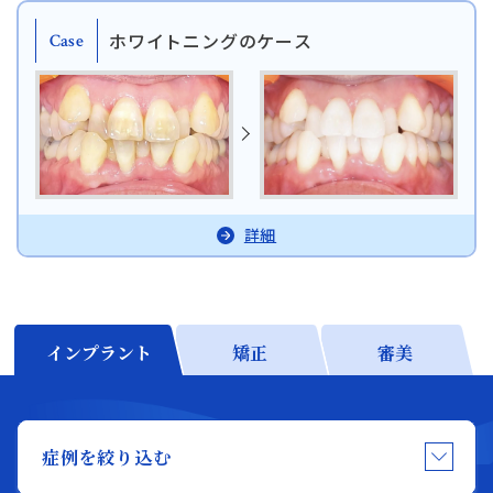
14:30〜18:00
静岡歯科
ホワイトニングのケース
Case
静岡歯科
054-252-8148
月火水木金 10:00〜13:30 /
Close
14:30〜18:00
詳細
Close
インプラント
矯正
審美
症例を絞り込む