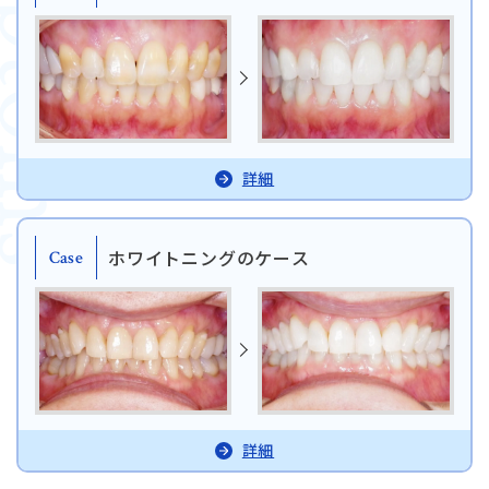
mptoms
日本歯科札幌
011-242-8148
月火水金土 10:00〜13:30 /
日本歯科札幌
14:30〜18:00
日本歯科豊平
詳細
011-833-5500
日本歯科豊平
月火水木金土 10:00〜13:30 /
14:30〜18:00
ホワイトニングのケース
Case
日本歯科静岡
日本歯科静岡
054-252-8148
月火水金土 10:00〜13:30 /
14:30〜18:00
日本歯科名古屋
日本歯科名古屋
詳細
052-433-2050
月火水金土 10:00〜13:30 /