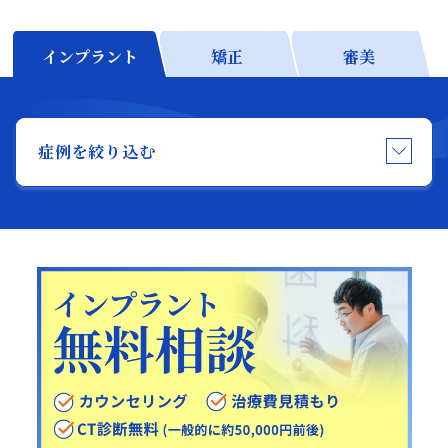
日本歯科名古屋
日本歯科名古屋
インプラント
矯正
審美
052-433-2050
月火水金土 10:00〜13:30 /
14:30〜18:00
静岡歯科
症例を絞り込む
静岡歯科
054-252-8148
月火水金 10:00〜13:30 /
Close
14:30〜18:00
Close