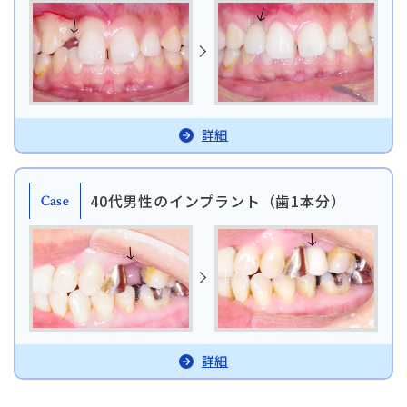
タップで電話できます
日本歯科札幌
詳細
011-242-8148
月火水金土 10:00〜13:30 /
日本歯科札幌
14:30〜18:00
40代男性のインプラント（歯1本分）
Case
日本歯科豊平
011-833-5500
日本歯科豊平
月火水木金土 10:00〜13:30 /
14:30〜18:00
日本歯科静岡
日本歯科静岡
054-252-8148
詳細
月火水金土 10:00〜13:30 /
14:30〜18:00