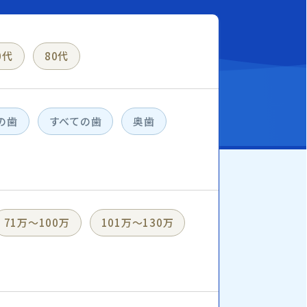
0代
80代
の歯
すべての歯
奥歯
71万〜100万
101万〜130万