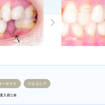
ターガイド
ジルコニア
埋入術1本