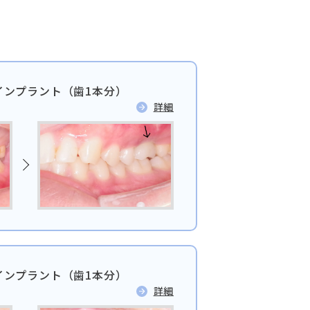
インプラント（歯1本分）
詳細
日本歯科名古屋
052-433-2050
月火水金土 10:00〜13:30 /
日本歯科名古屋
14:30〜18:00
インプラント（歯1本分）
詳細