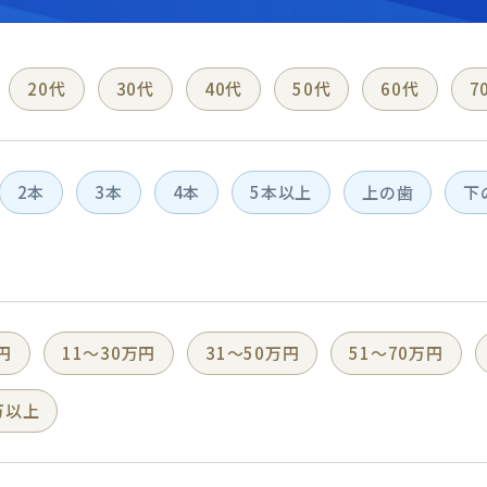
20代
30代
40代
50代
60代
7
2本
3本
4本
5本以上
上の歯
下
円
11〜30万円
31〜50万円
51〜70万円
万以上