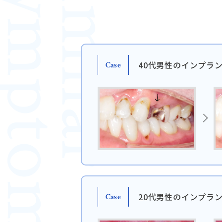
ymptoms
Similar
40代男性のインプラ
Case
日本歯科札幌
011-242-8148
月火水金土 10:00〜13:30 /
日本歯科札幌
14:30〜18:00
20代男性のインプラ
Case