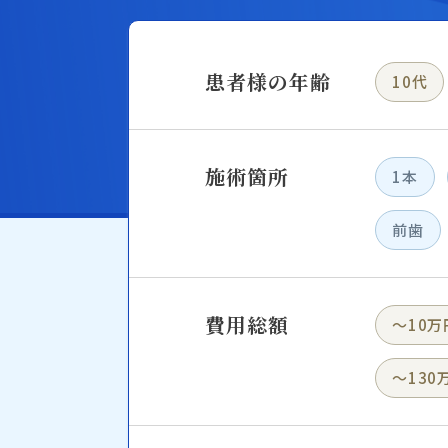
患者様の年齢
10代
施術箇所
1本
前歯
費用総額
〜10万
〜130