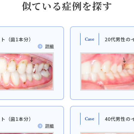
似ている症例を探す
ント（歯1本分）
20代男性の
Case
詳細
日本歯科豊平
日本歯科静岡
011-833-5500
054-252-8148
月火水木金土 10:00〜13:30
月火水金土 10:00〜13:30 /
日本歯科豊平
日本歯科静岡
/ 14:30〜18:00
14:30〜18:00
ント（歯1本分）
40代男性の
Case
詳細