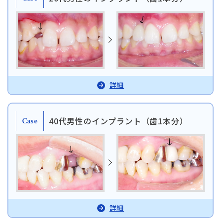
タップで電話できます
日本歯科札幌
011-242-8148
詳細
月火水金土 10:00〜13:30 /
日本歯科札幌
14:30〜18:00
40代男性のインプラント（歯1本分）
Case
日本歯科豊平
011-833-5500
日本歯科豊平
月火水木金土 10:00〜13:30 /
14:30〜18:00
日本歯科静岡
日本歯科静岡
054-252-8148
詳細
月火水金土 10:00〜13:30 /
14:30〜18:00