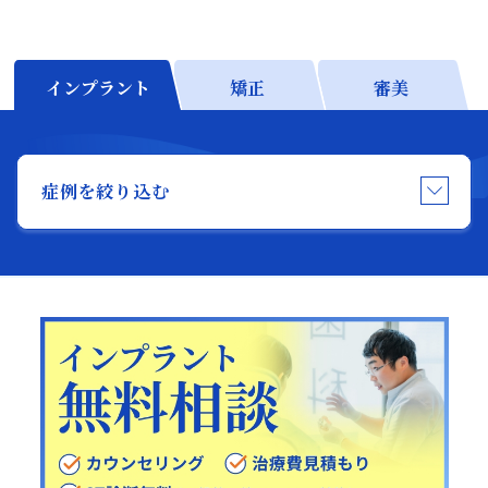
日本歯科名古屋
日本歯科名古屋
052-433-2050
インプラント
矯正
審美
月火水金土 10:00〜13:30 /
14:30〜18:00
静岡歯科
静岡歯科
症例を絞り込む
054-252-8148
月火水木金 10:00〜13:30 /
Close
14:30〜18:00
Close