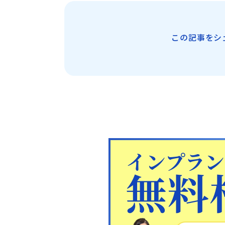
この記事をシ
日本歯科札幌
011-242-8148
月火水金土 10:00〜13:30 /
日本歯科札幌
14:30〜18:00