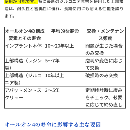
使用が可能です。
特に最新のジルコニア素材を使用した上部構
造は、耐久性と審美性に優れ、長期使用にも耐える性能を誇り
ます。
オールオン4の構成
平均的な寿命
交換・メンテナン
要素とその寿命
ス頻度
インプラント本体
10〜20年以上
問題が生じた場合
のみ交換
上部構造（レジン
5〜7年
磨耗や変色に応じ
製）
て交換
上部構造（ジルコ
10年以上
破損時のみ交換
ニア製）
アバットメントス
3〜5年
定期検診時に緩み
クリュー
をチェック、必要
に応じて締め直し
オールオン4の寿命に影響する主な要因