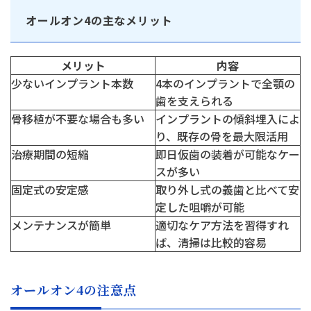
日本歯科名古屋
052-433-2050
オールオン4の主なメリット
月火水金土 10:00〜13:30 /
14:30〜18:00
静岡歯科
メリット
内容
静岡歯科
少ないインプラント本数
4本のインプラントで全顎の
歯を支えられる
054-252-8148
月火水金 10:00〜13:30 /
骨移植が不要な場合も多い
インプラントの傾斜埋入によ
Close
14:30〜18:00
り、既存の骨を最大限活用
治療期間の短縮
即日仮歯の装着が可能なケー
スが多い
固定式の安定感
取り外し式の義歯と比べて安
Close
定した咀嚼が可能
メンテナンスが簡単
適切なケア方法を習得すれ
ば、清掃は比較的容易
オールオン4の注意点