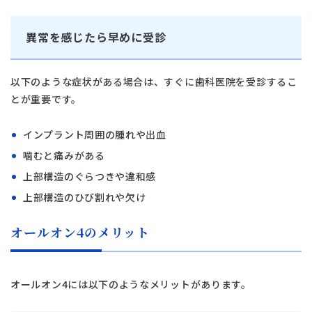
タップで電話できます
異常を感じたら早めに受診
日本歯科札幌
011-242-8148
以下のような症状がある場合は、すぐに歯科医院を受診するこ
月火水金土 10:00〜13:30 /
とが重要です。
日本歯科札幌
14:30〜18:00
インプラント周囲の腫れや出血
日本歯科豊平
噛むと痛みがある
011-833-5500
日本歯科豊平
上部構造のぐらつきや違和感
月火水木金土 10:00〜13:30 /
14:30〜18:00
上部構造のひび割れや欠け
日本歯科静岡
日本歯科静岡
オールオン4のメリット
054-252-8148
月火水金土 10:00〜13:30 /
14:30〜18:00
オールオン4には以下のようなメリットがあります。
日本歯科名古屋