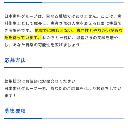
日本歯科グループは、単なる職場ではありません。ここは、歯
科衛生士として成長し、患者さまの人生を変える仕事に挑戦で
きる場所です。
他院では味わえない、専門性とやりがいがあな
たを待っています。
私たちと一緒に、患者さまの笑顔を増や
し、あなた自身の可能性を広げましょう！
応募方法
タップで電話できます
募集状況はお気軽にお問合せください。
日本歯科札幌
日本歯科グループ一同、あなたのご応募を心よりお待ちしてい
011-242-8148
ます！
月火水金土 10:00〜13:30 /
日本歯科札幌
14:30〜18:00
募集要項
日本歯科豊平
011-833-5500