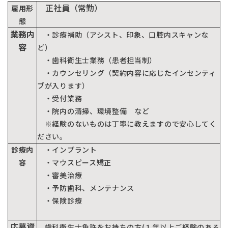
日本歯科豊平
正社員（常勤）
雇用形
月火水木金土 10:00〜13:30 /
14:30〜18:00
態
業務内
・診療補助（アシスト、印象、口腔内スキャンな
日本歯科静岡
日本歯科静岡
容
ど）
054-252-8148
・歯科衛生士業務（患者担当制）
月火水金土 10:00〜13:30 /
・カウンセリング（契約内容に応じたインセンティ
14:30〜18:00
ブが入ります）
日本歯科名古屋
・受付業務
日本歯科名古屋
・院内の清掃、環境整備 など
052-433-2050
※経験のないものは丁寧に教えますので安心してく
月火水金土 10:00〜13:30 /
ださい。
14:30〜18:00
静岡歯科
診療内
・インプラント
容
・マウスピース矯正
静岡歯科
・審美治療
054-252-8148
・予防歯科、メンテナンス
月火水金 10:00〜13:30 /
Close
14:30〜18:00
・保険診療
応募資
歯科衛生士免許をお持ちの方(１年以上ご経験のある