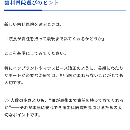
歯科医院選びのヒント
日本歯科札幌
011-242-8148
新しい歯科医院を選ぶときは、
月火水金土 10:00〜13:30 /
日本歯科札幌
14:30〜18:00
「院長が責任を持って最後まで診てくれるかどうか」
日本歯科豊平
ここを基準にしてみてください。
011-833-5500
日本歯科豊平
月火水木金土 10:00〜13:30 /
14:30〜18:00
特にインプラントやマウスピース矯正のように、長期にわたり
サポートが必要な治療では、担当医が変わらないことがとても
日本歯科静岡
日本歯科静岡
大切です。
054-252-8148
月火水金土 10:00〜13:30 /
14:30〜18:00
👉
人数の多さよりも、“誰が最後まで責任を持って診てくれる
か”──それが本当に安心できる歯科医院を見つけるための大
日本歯科名古屋
切なポイントです。
日本歯科名古屋
052-433-2050