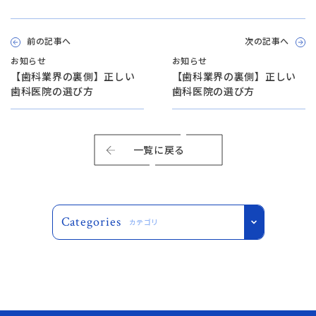
月火水金土 10:00〜13:30 /
14:30〜18:00
静岡歯科
前の記事へ
次の記事へ
静岡歯科
お知らせ
お知らせ
054-252-8148
【歯科業界の裏側】正しい
【歯科業界の裏側】正しい
月火水木金 10:00〜13:30 /
歯科医院の選び方
歯科医院の選び方
Close
14:30〜18:00
一覧に戻る
Close
Categories
カテゴリ