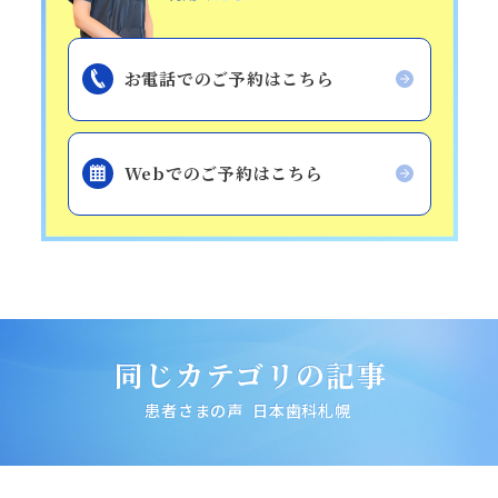
お電話でのご予約はこちら
Webでのご予約はこちら
タップで電話できます
日本歯科札幌
011-242-8148
月火水金土 10:00〜13:30 /
日本歯科札幌
同じカテゴリの記事
14:30〜18:00
患者さまの声
日本歯科札幌
日本歯科豊平
011-833-5500
日本歯科豊平
月火水木金土 10:00〜13:30 /