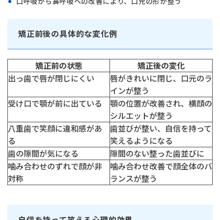
口呼吸から鼻呼吸への改善により、口元の形が整う
矯正前後の具体的な変化例
矯正前の状態
矯正後の変化
出っ歯で唇が閉じにくい
唇がきれいに閉じ、口元のラ
インが整う
受け口で顎が前に出ている
顎の位置が改善され、横顔の
シルエットが整う
八重歯で笑顔に違和感があ
歯並びが整い、自信を持って
る
笑えるようになる
歯の隙間が気になる
隙間のない整った歯並びに
タップで電話できます
噛み合わせのずれで顔が非
噛み合わせ改善で顔全体のバ
対称
ランスが整う
日本歯科札幌
011-242-8148
月火水金土 10:00〜13:30 /
自信を持って笑える心理的効果