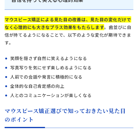
日本歯科札幌
14:30〜18:00
マウスピース矯正による見た目の改善は、見た目の変化だけで
日本歯科豊平
なく心理的にも大きなプラス効果をもたらします
。歯並びに自
011-833-5500
日本歯科豊平
信が持てるようになることで、以下のような変化が期待できま
月火水木金土 10:00〜13:30 /
14:30〜18:00
す。
日本歯科静岡
日本歯科静岡
笑顔を隠さず自然に笑えるようになる
054-252-8148
写真写りを気にせず楽しめるようになる
月火水金土 10:00〜13:30 /
14:30〜18:00
人前での会話や発言に積極的になる
日本歯科名古屋
全体的な自己肯定感の向上
日本歯科名古屋
人とのコミュニケーションが楽しくなる
052-433-2050
月火水金土 10:00〜13:30 /
マウスピース矯正選びで知っておきたい見た目
14:30〜18:00
静岡歯科
のポイント
静岡歯科