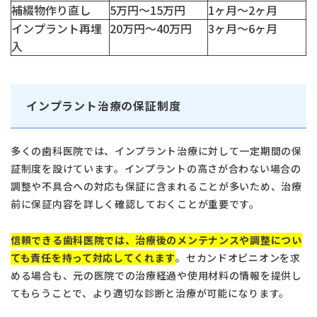
日本歯科豊平
補綴物作り直し
5万円～15万円
1ヶ月～2ヶ月
月火水木金土 10:00〜13:30 /
14:30〜18:00
インプラント再埋
20万円～40万円
3ヶ月～6ヶ月
入
日本歯科静岡
日本歯科静岡
054-252-8148
月火水金土 10:00〜13:30 /
インプラント治療の保証制度
14:30〜18:00
日本歯科名古屋
日本歯科名古屋
多くの歯科医院では、インプラント治療に対して一定期間の保
052-433-2050
証制度を設けています。インプラントの高さが合わない場合の
月火水金土 10:00〜13:30 /
調整や不具合への対応も保証に含まれることが多いため、治療
14:30〜18:00
静岡歯科
前に保証内容を詳しく確認しておくことが重要です。
静岡歯科
信頼できる歯科医院では、治療後のメンテナンスや調整につい
054-252-8148
ても責任を持って対応してくれます
。セカンドオピニオンを求
月火水金 10:00〜13:30 /
Close
める場合も、元の医院での治療経過や使用材料の情報を提供し
14:30〜18:00
てもらうことで、より適切な診断と治療が可能になります。