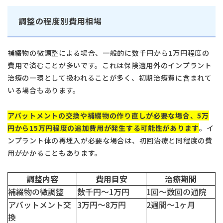
調整の程度別費用相場
補綴物の微調整による場合、一般的に数千円から1万円程度の
費用で済むことが多いです。これは保険適用外のインプラント
治療の一環として扱われることが多く、初期治療費に含まれて
いる場合もあります。
アバットメントの交換や補綴物の作り直しが必要な場合、5万
タップで電話できます
円から15万円程度の追加費用が発生する可能性があります
。イ
ンプラント体の再埋入が必要な場合は、初回治療と同程度の費
日本歯科札幌
用がかかることもあります。
011-242-8148
月火水金土 10:00〜13:30 /
日本歯科札幌
調整内容
費用目安
治療期間
14:30〜18:00
補綴物の微調整
数千円～1万円
1回～数回の通院
アバットメント交
3万円～8万円
2週間～1ヶ月
日本歯科豊平
換
011-833-5500