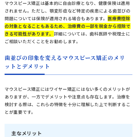
マウスピース矯正は基本的に自由診療となり、健康保険は適用
されません。ただし、顎変形症など特定の疾患による歯並びの
問題については保険が適用される場合もあります。
医療費控除
の対象となることもあるため、治療費の一部を税金から控除で
きる可能性があります。
詳細については、歯科医師や税理士に
ご相談いただくことをお勧めします。
タップで電話できます
歯並びの印象を変えるマウスピース矯正のメリ
日本歯科札幌
ットとデメリット
011-242-8148
月火水金土 10:00〜13:30 /
日本歯科札幌
14:30〜18:00
マウスピース矯正にはワイヤー矯正にはない多くのメリットが
ありますが、一方でデメリットや注意点も存在します。治療を
日本歯科豊平
検討する際は、これらの特徴を十分に理解した上で判断するこ
011-833-5500
日本歯科豊平
とが重要です。
月火水木金土 10:00〜13:30 /
14:30〜18:00
主なメリット
日本歯科静岡
日本歯科静岡