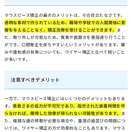
054-252-8148
月火水金土 10:00〜13:30 /
マウスピース矯正の最大のメリットは、その目立たなさです。
14:30〜18:00
透明な素材で作られているため、職場や学校での人間関係に影
日本歯科名古屋
響を与えることなく、矯正治療を受けることができます。
ま
日本歯科名古屋
た、取り外しが可能なため、食事や歯磨きを普段通り行うこと
052-433-2050
ができ、口腔衛生を保ちやすいというメリットがあります。痛
月火水金土 10:00〜13:30 /
14:30〜18:00
静岡歯科
みや違和感の有無についても、ワイヤー矯正と比べて軽いこと
が多いです。
静岡歯科
054-252-8148
注意すべきデメリット
月火水木金 10:00〜13:30 /
Close
14:30〜18:00
一方で、マウスピース矯正にはいくつかのデメリットもありま
す。
患者さまの協力が不可欠であり、指示された装着時間を守
らなければ、期待した効果が得られない可能性があります。
ま
Close
た、複雑な歯の移動が必要な場合や、重度の歯並びの問題につ
いては、ワイヤー矯正の方が効果的なこともあります。マウス