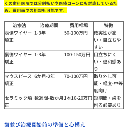
くの歯科医院では分割払いや医療ローンにも対応しているた
日本歯科名古屋
め、費用面での相談も可能です。
052-433-2050
月火水金土 10:00〜13:30 /
14:30〜18:00
静岡歯科
治療法
治療期間
費用相場
特徴
表側ワイヤー
1-3年
50-100万円
確実性が高
静岡歯科
矯正
い・目立ちや
054-252-8148
すい
月火水金 10:00〜13:30 /
裏側ワイヤー
1-3年
100-150万円
目立ちにく
Close
14:30〜18:00
矯正
い・違和感あ
り
マウスピース
6か月-2年
70-100万円
取り外し可
Close
矯正
能・軽度-中等
度向け
セラミック矯
数週間-数か月
1本10-20万円
短期間・歯を
正
削る必要あり
歯並び治療開始前の準備と心構え