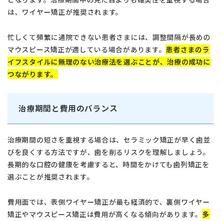
は、ワイヤー矯正が推奨されます。
タップで電話できます
忙しくて頻繁に通院できない患者さまには、調整間隔が長めの
マウスピース矯正が適している場合があります。
患者さまのラ
日本歯科札幌
イフスタイルに無理のない治療法を選ぶことが、治療の成功に
011-242-8148
つながります。
月火水金土 10:00〜13:30 /
日本歯科札幌
14:30〜18:00
治療期間と費用のバランス
日本歯科豊平
011-833-5500
日本歯科豊平
月火水木金土 10:00〜13:30 /
治療期間の短さを重視する場合は、セラミック矯正が早く歯並
14:30〜18:00
びを良くする方法ですが、歯を削るリスクを理解しましょう。
長期的な口腔の健康を考慮すると、時間をかけても歯列矯正を
日本歯科静岡
日本歯科静岡
選ぶことが推奨されます。
054-252-8148
月火水金土 10:00〜13:30 /
14:30〜18:00
費用面では、表側ワイヤー矯正が最も経済的で、裏側ワイヤー
矯正やマウスピース矯正は費用が高くなる傾向があります。
多
日本歯科名古屋