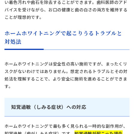
い着色汚れや歯石を除去することができます。歯科医師のアド
052-433-2050
バイスを受けながら、お口の健康と歯の白さの両方を維持する
月火水金土 10:00〜13:30 /
ことが理想的です。
14:30〜18:00
静岡歯科
ホームホワイトニングで起こりうるトラブルと
静岡歯科
対処法
054-252-8148
月火水金 10:00〜13:30 /
Close
14:30〜18:00
ホームホワイトニングは安全性の高い施術ですが、まったくリ
スクがないわけではありません。想定されるトラブルとその対
処法を理解することで、より安全に施術を進めることができま
Close
す。
知覚過敏（しみる症状）への対応
ホームホワイトニングで最も多く見られる一時的な副作用が、
知覚過敏（歯がしみる症状）です。
知覚過敏が起こった場合