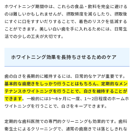
ホワイトニング期間中は、これらの食品・飲料を完全に避ける
タップで電話できます
のは難しいかもしれませんが、摂取頻度を減らしたり、摂取後
にすぐに口をすすいだりすることで、着色のリスクを低減する
日本歯科札幌
ことができます。美しい白い歯を手に入れるためには、日常生
011-242-8148
活での少しの工夫が大切です。
月火水金土 10:00〜13:30 /
日本歯科札幌
14:30〜18:00
ホワイトニング効果を長持ちさせるためのケア
日本歯科豊平
011-833-5500
日本歯科豊平
月火水木金土 10:00〜13:30 /
歯の白さを長期的に維持するには、日常的なケアが重要です。
14:30〜18:00
基本的な歯磨きをしっかり行うことはもちろん、定期的なメン
テナンスホワイトニングを行うことで、白さを維持することが
日本歯科静岡
日本歯科静岡
できます
。一般的には3～6ヶ月に一度、1～2日程度のホームホ
054-252-8148
ワイトニングを行うことで、白さをキープできます。
月火水金土 10:00〜13:30 /
14:30〜18:00
定期的な歯科医院での専門的クリーニングも効果的です。歯科
日本歯科名古屋
衛生士によるクリーニングで、通常の歯磨きでは落としきれな
日本歯科名古屋