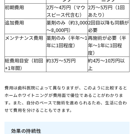
初期費用
2万～4万円（マウ
2万～5万円（1回
スピース代含む）
あたり）
追加費用
薬剤のみ（約3,000
2回目以降も同額が
～8,000円）
必要
メンテナンス費用
薬剤のみ（半年～1
再施術が必要（半
年に1回程度）
年～1年に1回程
度）
総費用目安（初回
約3万～5万円
約4万～10万円以
+1年間）
上
費用は歯科医院によって異なりますが、このように比較すると
ホームホワイトニングが費用面で優位であることがわかりま
す。また、自分のペースで施術を進められるため、生活に合わ
せて費用を分けることもできます。
効果の持続性