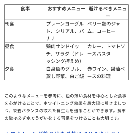
食事
おすすめメニュー
避けるべきメニュ
ー
タップで電話できます
朝食
プレーンヨーグル
ベリー類のジャ
ト、シリアル、バ
ム、コーヒー
ナナ
日本歯科札幌
昼食
鶏肉サンドイッ
カレー、トマトソ
011-242-8148
チ、サラダ（ドレ
ースパスタ
月火水金土 10:00〜13:30 /
日本歯科札幌
14:30〜18:00
ッシング控えめ）
夕食
白身魚のグリル、
赤ワイン、醤油ベ
蒸し野菜、白ご飯
ースの料理
日本歯科豊平
011-833-5500
日本歯科豊平
月火水木金土 10:00〜13:30 /
14:30〜18:00
このようなメニューを参考に、色の薄い食材を中心とした食事
を心がけることで、ホワイトニング効果を最大限に引き出しつ
つ、栄養バランスの取れた食生活を送ることができます。食事
日本歯科静岡
日本歯科静岡
の後は必ず水でうがいをする習慣をつけることも大切です。
054-252-8148
月火水金土 10:00〜13:30 /
14:30〜18:00