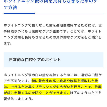
ホワイトニング後の歯を長持ちさせるためのケ
日本歯科名古屋
ア方法
日本歯科名古屋
052-433-2050
月火水金土 10:00〜13:30 /
ホワイトニングで白くなった歯を長期間維持するためには、食
14:30〜18:00
静岡歯科
事制限以外にも日常的なケアが重要です。ここでは、ホワイト
ニング効果を長持ちさせるための具体的なケア方法をご紹介し
静岡歯科
ます。
054-252-8148
月火水金 10:00〜13:30 /
Close
14:30〜18:00
日常的な口腔ケアのポイント
ホワイトニング後の白い歯を維持するためには、適切な口腔ケ
Close
アが不可欠です。
特に着色性の高い食品や飲料を摂取した後
は、できるだけ早くブラッシングやうがいを行うことで、色素
が歯に定着するのを防ぐことができます。
以下のようなケアを
習慣化しましょう。